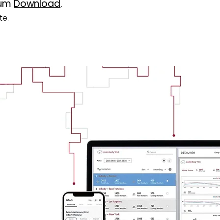
zum
Download
.
te.