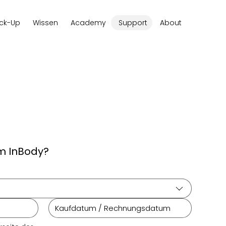
ck-Up
Wissen
Academy
Support
About
m InBody?