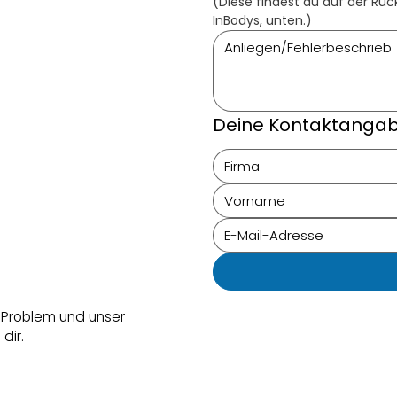
(Diese findest du auf der Rück
InBodys, unten.)
Deine Kontaktanga
e-
s Problem und unser
dir.