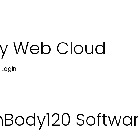
dy Web Cloud
b
Login.
nBody120 Softwa