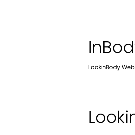
InBo
LookinBody We
Looki